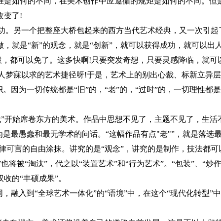
准是如何的不同，在美术创作中应遵循的规矩是如何的不同。但
变了!
成功。另一个把整座大桥包起来的西方当代艺术经典，又一次引起
，就是“新”的观念，就是“创新”，就可以获得成功，就可以出人
阶段，都可以免了。这多快啊!只要突发奇想，只要灵感降临，就可
年人梦寐以求的艺术捷径呀!于是，艺术上的别出心裁、标新立异
因为一切传统都是“旧”的，“老”的，“过时”的，一切理性都是
“当代”开始席卷东方的美术。作品中思想不见了，主题不见了，生
是最愚蠢和最无学术的问话。“这幅作品有点"老"”，就是落选
无规律可言的自由涂抹。讲究的是“观念”，讲究的是制作，技法都
将被“淘汰”，代之以“装置艺术”和“行为艺术”。“包装”、“炒
收的“丰硕成果”。
，融入到“全球艺术一体化”的“语境”中，在这个“现代化转型”