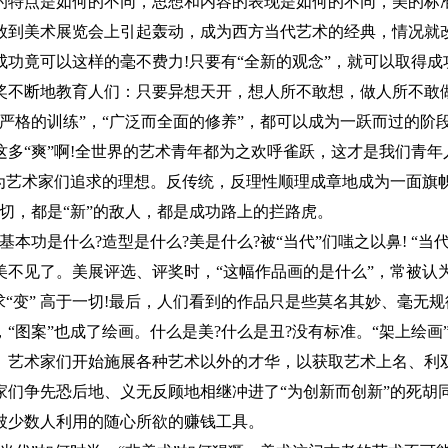
的特点是如何的不同，思想和内容的表现是如何的不同，美的标
放到美术展览会上引起轰动，成为西方当代艺术的经典，情况就改
成功竟可以这样的毫不费力!只要有“全新的观念”，就可以取得
奖不断地教育人们：只要异想天开，想人所不敢想，做人所不敢做
而严格的训练”，“广泛而全面的修养”，都可以成为一跃而过的
这多“爽”啊!全世界的艺术青年都为之欢呼雀跃，这才是我们青
成为艺术家们追求的理想。反传统，反理性顺理成章地成为一面旗帜。
一切，都是“新”的敌人，都是成功路上的拦路虎。
?基本功是什么?造型是什么?美是什么?被“当代”们嗤之以鼻! 
美不见了。美展评选、评奖时，“这幅作品画的是什么”，常被认为
”求“变” 高于一切!最后，人们看到的作品只是些莫名其妙、毫
“图案”也成了绘画。什么是美?什么是丑?没有标准。“架上绘画”也
。艺术家们开始施展各种艺术以外的才华，以获取艺术上名、利双
家们争先恐后地、义无反顾地相继冲进了“为创新而创新”的死胡同
被少数人利用的随心所欲的赚钱工具。